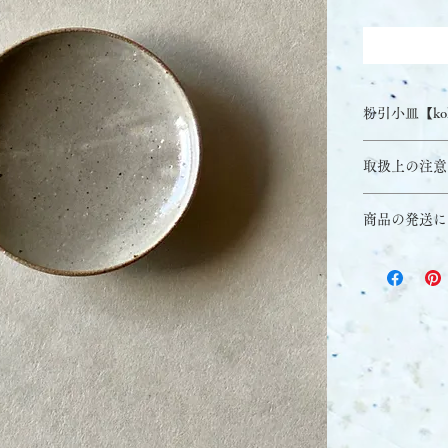
粉引小皿【kohi
[size]
取扱上の注意
φ105mm×h2
・器は全工程
[土]
商品の発送に
体差がでてき
武内地区で採
ないといった
毎月6日、1
・商品写真は
[釉薬]
を、それぞれ
う可能性があ
山内地区で
※少人数で運
・Potteries ar
まとめ、発送
Due to the pr
[技法]
※連休等、こ
It could happ
轆轤成形
Your order wi
color.
Please note th
・The item pic
Kyushu with li
Actual color m
[Clay]
this, we only 
pictures.
clay refined f
month. For dom