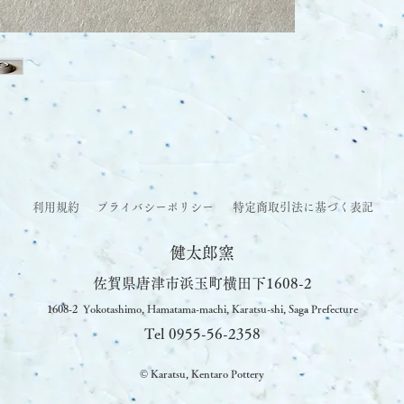
We appreciate
4 days from t
[Glaze]
climatic event
a glaze prepar
Takeuchi area
[Technique]
potter's whee
利用規約
プライバシーポリシー
特定商取引法に基づく表記
健太郎窯
佐賀県唐津市浜玉町横田下1608-2
1608-2 Yokotashimo, Hamatama-machi, Karatsu-shi, Saga Prefecture
Tel 0955-56-2358
© Karatsu, Kentaro Pottery