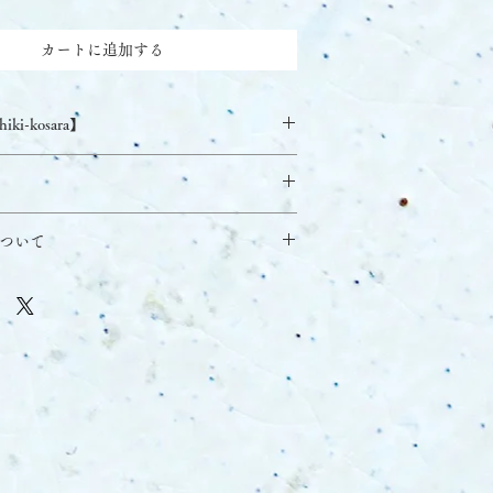
カートに追加する
ki-kosara】
2mm
通じて手作りですので、制作工程の間に個
ついて
ます。歪みや表面のざらつき、色が均一で
取した土を精製した粘土
ことが起こる可能性があります。
6日、26日までに支払いが完了したご注文
サンプルです。実際の色はこれとは少し違
3〜4営業日以内に発送いたします。
ります。ご理解いただけると幸いです。
採取した長石をベースに調合した釉薬
営しておりますので、10日毎に注文を取り
e handmade through all process.
させていただきます。
ocess,they may vary.
の限りではない場合があります。
en they have a warp,rough surface,uneven
ll be shipped upon confirmation of deposit.
at we are a small atelier in the mountains of
tures are sample.
mited access to delivery services. Because of
ay be slightly different from one in the
ship on the 6th, 16th and 26th of each
rom clay collected in the Wakagi area
estic orders, we estimate delivery within 3-