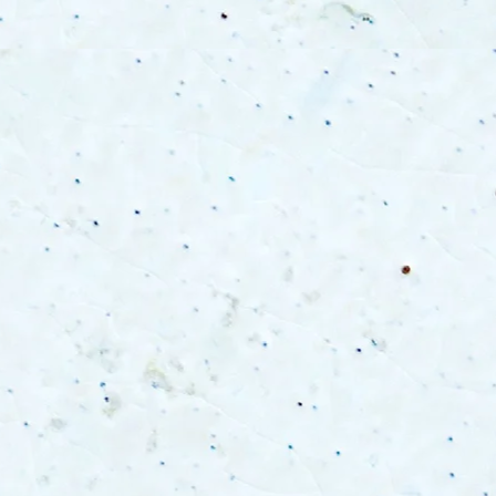
 your understanding.
he date of shipment. National holidays and
s may cause delays.
ed based on feldspar collected in the
l molding