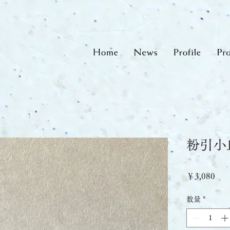
粉引小
価
￥3,080
格
数量
*