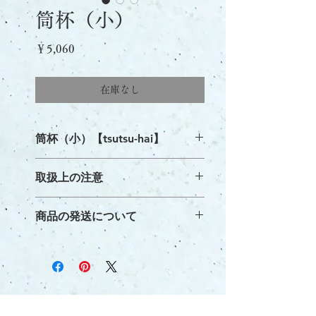
筒杯（小）
価
￥5,060
格
在庫なし
筒杯（小）【tsutsu-hai】
[size]
取扱上の注意
φ55mm×h82mm
器は全工程通じて手作りですので、制
[volume]
商品の発送について
作工程の間に個体差がでてきます。歪
80cc
みや表面のざらつき、色が均一でない
毎月6日、16日、26日までに支払いが
といったことが起こる可能性がありま
完了したご注文を、それぞれ3〜4営業
す。
[土]
日以内に発送いたします。
商品写真はサンプルです。実際の色は
稗田地区で採取した白土をベースに精
※少人数で運営しておりますので、10
これとは少し違う可能性があります。
製した粘土
日毎に注文を取りまとめ、発送させて
ご理解いただけると幸いです。