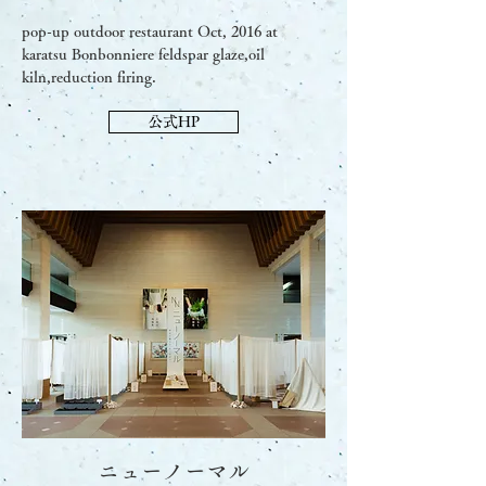
pop-up outdoor restaurant Oct, 2016 at
karatsu Bonbonniere feldspar glaze,oil
kiln,reduction firing.
公式HP
ニューノーマル